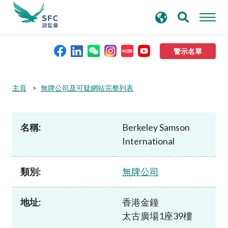
搜
進階搜尋
尋
關
鍵
警示名單
字
本會簡介
主頁
無牌公司及可疑網站完整列表
監管職能
名稱:
Berkeley Samson
International
規則及標準
類別:
無牌公司
資料庫
地址:
香港金鐘
新聞稿及公布
太古廣場1座39樓