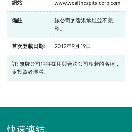
網站:
www.wealthcapitalcorp.com
加入本會
備註:
該公司的香港地址並不完
整。
首次登載日期:
2012年9月19日
註: 無牌公司往往採用與合法公司相若的名稱，
令投資者混淆。
快速連結