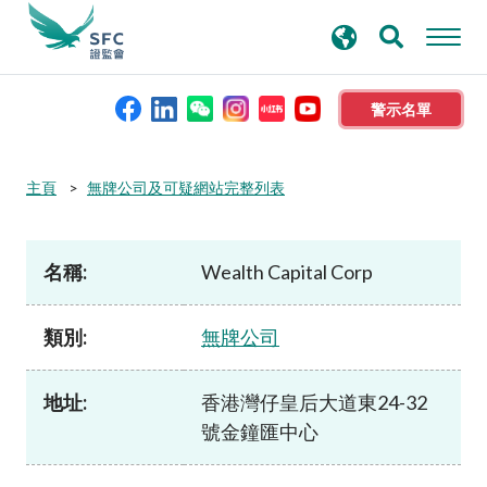
搜
進階搜尋
尋
關
鍵
警示名單
字
本會簡介
主頁
無牌公司及可疑網站完整列表
監管職能
名稱:
Wealth Capital Corp
規則及標準
類別:
無牌公司
資料庫
地址:
香港灣仔皇后大道東24-32
號金鐘匯中心
新聞稿及公布