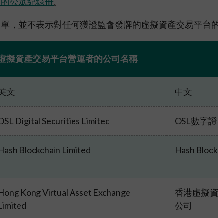
會的公眾紀錄冊
。
諮詢總結
及恐怖分子資金籌集
負責任的擁有權原則
表
名單，並不表示對任何獲證監會發牌的虛擬資產交易平台
規定
按主題搜尋規例
資者入境計劃」下的合資格
虛擬資產交易平台營運者的公司名稱
資料來源
劃列表
易通的簡易參考指南
英文
中文
OSL Digital Securities Limited
OSL數字
Hash Blockchain Limited
Hash Block
Hong Kong Virtual Asset Exchange
香港虛擬
Limited
公司