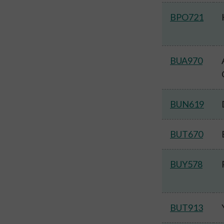
BPO721
BUA970
BUN619
BUT670
BUY578
BUT913