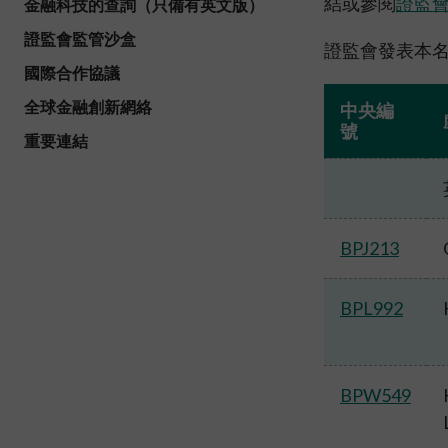
結或參閱
證監
金融科技的查詢（只備有英文版）
諮詢文件及
可接受的開立帳戶方式
打擊洗錢
中介人
證監會監管沙盒
表格及查檢
透過遙距程序與海外個人客戶建立業務
證監會發表本
法例及監管
發牌事宜
關係的合資格司法管轄區名單
國際合作協議
常見問題
通函
監管事宜
場外衍生工具監管制度
「新資本投
全球金融創新網絡
中央編
其他刊物及
集體投資計
號
淡倉申報規則
重要連結
有關基金簡
BPJ213
BPL992
BPW549