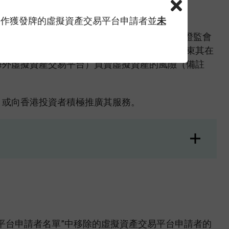
監會申請牌照的情況作出失實或誤導性的陳述。
當作獲發牌的虛擬資產交易平台申請者並
未
會正式發牌的虛擬資產交易平台營運者的名稱。證監會
（該申請者並不一定會最終獲發牌，並可能須結束其在
海外虛擬資產交易平台）買賣虛擬資產的風險（備註
，或向香港投資者積極推廣其服務。
平台申請者名單”中移除的虛擬資產交易平台申請者的