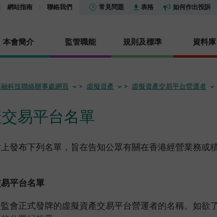
網站指南
聯絡我們
常見問題
表格
如何作出投訴
本會簡介
監管職能
規則及標準
資料庫
金融科技聯絡辦事處網頁
虛擬資產
虛擬資產交易平台營運者
貨條例》第XV部—披露
及公布
社會責任
市場
香港證券市場投資者識別
報告及調查
活動
產交易平台名單
證券交易匯報制度
集中公布
投資產品列表
機構社會責任委員會
市場統計數據及研究
其他報告及調查
定
香港衍生工具市場投資者
及管治基金列表
通訊：中介人
關懷僱員 服務社群
核准或認可機構
明及披露
研究論文
站上發布下列名單，旨在告知公眾有關在香港經營業務或
度
及審裁處
型公司
通訊
保護環境
淡倉申報
冷淡對待令
統計數據
憲報公告
信託基金
活動
場外衍生工具監管制度
演講辭
交易平台名單
政府公告
擁有權的聲明
型公司及房地產投資信託基
證姿薈
常見問題
常見問題
法律公告
雜產品
內地與香港股市互聯互通
證監會正式發牌的虛擬資產交易平台營運者的名稱。如欲
資料來源
可持續金融
諮詢文件及諮詢總結