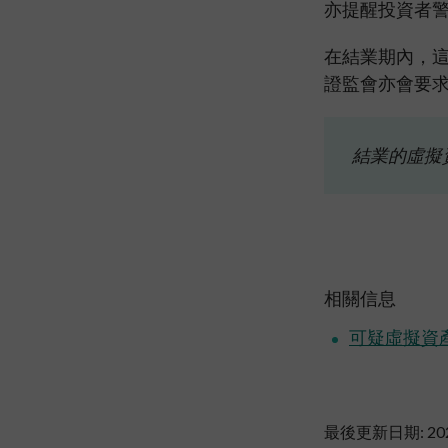
亦提醒投資者
在結業期內，
證監會亦會要
結業的虛擬
相關信息
可疑虛擬資
最後更新日期: 20