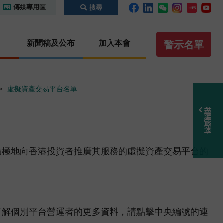
傳媒專用區
搜尋
新聞稿及公布
加入本會
警示名單
虛擬資產交易平台名單
相關資料
碼及場外
監管合作
執法
虛擬資產
證義搜查線之騙局拼圖
內地
紀律處分程序概覽
概覽
識別碼制
本地
保密條文
虛擬資產交易平台營運者
積極地向香港投資者推廣其服務的虛擬資產交易平台的
國際事務
執法行動
虛擬資產諮詢小組
你認識這些人士嗎？
其他虛擬資產相關活動
聯絡我們
聆訊日程表
其他實用資料
公眾查詢：額外指引及查詢途徑
通函
無紙證券市場
了解個別平台營運者的更多資料，請點擊中央編號的連
諮詢文件