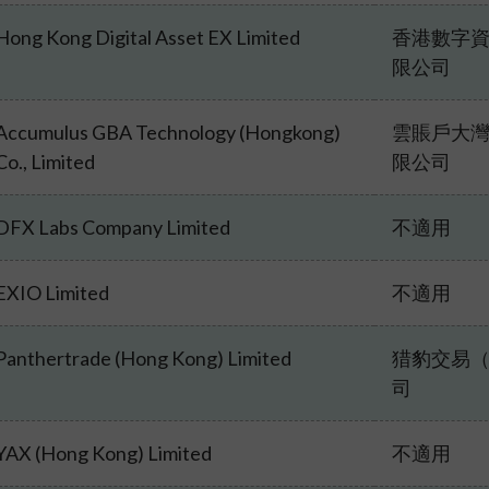
Hong Kong Digital Asset EX Limited
香港數字
限公司
Accumulus GBA Technology (Hongkong)
雲賬戶大
Co., Limited
限公司
DFX Labs Company Limited
不適用
EXIO Limited
不適用
Panthertrade (Hong Kong) Limited
猎豹交易
司
YAX (Hong Kong) Limited
不適用