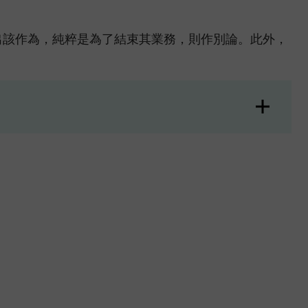
。
出該作為，純粹是為了結束其業務，則作別論。此外，