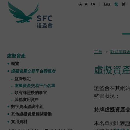
尋
-A
A
+A
Eng
繁
簡
關
鍵
字
本會簡介
監管職能
規則及標準
資料庫
新聞稿及公布
加入本會
主頁
歡迎瀏覽
虛擬資產
概覽
監管角色
企業活動
法例
機構刊物
新聞稿
為何選擇證監會
機構管治
產品
《證券及期
通訊
政策聲明
監管角色
虛擬資
虛擬資產交易平台營運者
權益
守則及指引
股權高度
監管目標
雙重存檔
證監會2024至2026年策略重點
所有新聞稿
在職人士加入本會
管治架構
公開發售的
執法通訊
監管目標
監管規定
合適性規
監管對象
企業披露
年報
證監會消息
大學畢業生加入本會
原則
環境、社會
證監會合規
監管對象
虛擬資產交易平台名單
決定、聲
守則
證監會在其網
領有牌照後的事宜
監管規定
如何運作
收購合併事宜
季度報告
執法消息
實習生加入本會
獨立委員會
開放式基金
證監會監管
如何運作
指引
監管狀況：
目前生效的
其他實用資料
通函
非上市股份及債權證
證監會簡介
其他新聞稿
在證監會工作
服務承諾
房地產投資
收購通訊
組織架構
聯絡我們
通函
數字資產諮詢小組
持牌虛擬資產
常見問題
通函
開放式基金型公司：香港的公司型投資
核心價值
有關負責任
開放式基金
諮詢文件
其他虛擬資產相關活動
常見問題
開立帳戶
基金結構
金資助計劃
非複雜及複
諮詢文件及諮詢總結
社會責任
實用資料
本名單列出獲
通函
監管規定
其他刊物及
常見問題