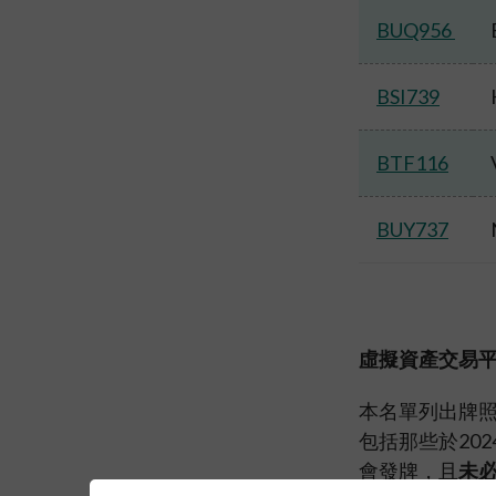
BUQ956
BSI739
BTF116
BUY737
虛擬資產交易
本名單列出牌
包括那些於20
會發牌，且
未