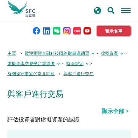
搜
進階搜尋
尋
關
鍵
警示名單
字
本會簡介
主頁
歡迎瀏覽金融科技聯絡辦事處網頁
虛擬資產
虛擬資產交易平台營運者
監管規定
監管職能
有關操守事宜的常見問題
與客戶進行交易
規則及標準
與客戶進行交易
資料庫
顯示全部
評估投資者對虛擬資產的認識
新聞稿及公布