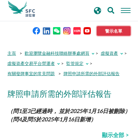
搜
進階搜尋
尋
關
鍵
警示名單
字
本會簡介
主頁
歡迎瀏覽金融科技聯絡辦事處網頁
虛擬資產
虛擬資產交易平台營運者
監管規定
監管職能
有關發牌事宜的常見問題
牌照申請所需的外部評估報告
規則及標準
牌照申請所需的外部評估報告
資料庫
（問1至3已經過時， 並於2025年1月16日被刪除）
（問4及問5於2025年1月16日新增）
新聞稿及公布
顯示全部