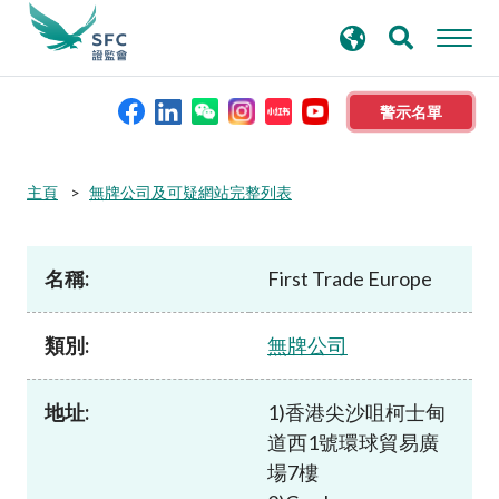
搜
進階搜尋
尋
關
鍵
警示名單
字
本會簡介
主頁
無牌公司及可疑網站完整列表
監管職能
名稱:
First Trade Europe
規則及標準
類別:
無牌公司
資料庫
地址:
1)香港尖沙咀柯士甸
道西1號環球貿易廣
新聞稿及公布
場7樓