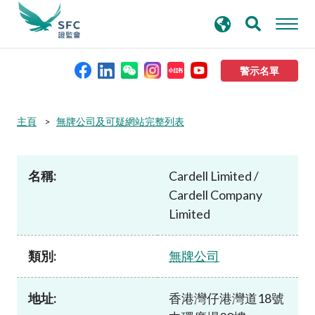
搜
進階搜尋
尋
關
鍵
警示名單
字
本會簡介
主頁
無牌公司及可疑網站完整列表
監管職能
名稱:
Cardell Limited /
Cardell Company
規則及標準
Limited
資料庫
類別:
無牌公司
新聞稿及公布
地址:
香港灣仔港灣道18號