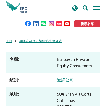
搜
進階搜尋
尋
關
鍵
警示名單
字
本會簡介
主頁
無牌公司及可疑網站完整列表
監管職能
名稱:
European Private
Equity Consultants
規則及標準
類別:
無牌公司
資料庫
地址:
604 Gran Via Corts
新聞稿及公布
Catalanas