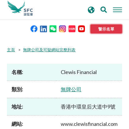
搜
進階搜尋
尋
關
鍵
警示名單
字
本會簡介
主頁
無牌公司及可疑網站完整列表
監管職能
名稱:
Clewis Financial
規則及標準
類別:
無牌公司
資料庫
地址:
香港中環皇后大道中9號
新聞稿及公布
網站:
www.clewisfinancial.com