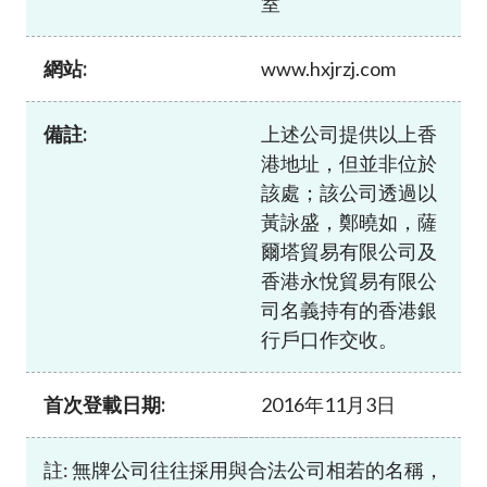
室
加入本會
網站:
www.hxjrzj.com
備註:
上述公司提供以上香
港地址，但並非位於
該處；該公司透過以
黃詠盛，鄭曉如，薩
爾塔貿易有限公司及
香港永悅貿易有限公
司名義持有的香港銀
行戶口作交收。
首次登載日期:
2016年11月3日
註: 無牌公司往往採用與合法公司相若的名稱，