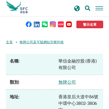
搜
進階搜尋
尋
關
鍵
警示名單
字
本會簡介
主頁
無牌公司及可疑網站完整列表
監管職能
名稱:
華信金融控股 (香港)
有限公司
規則及標準
類別:
無牌公司
資料庫
地址:
香港皇后大道中86號
新聞稿及公布
中環中心3802-3806