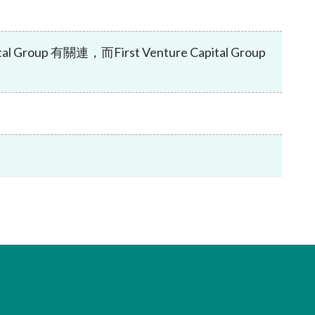
有關無紙證券市場的常見問題
核准證券登記機構
無紙證券市場的法例、守則及指引
 有關連，而First Venture Capital Group
無紙證券市場的諮詢、資料文件及其他
材料