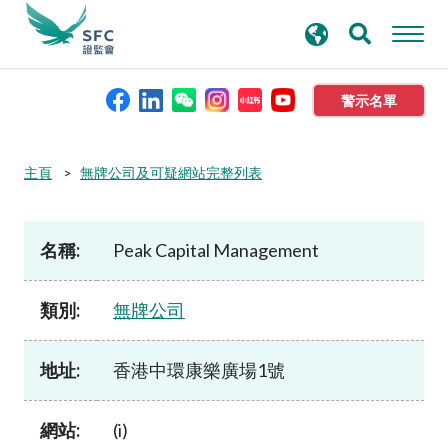
搜
進階搜尋
尋
關
鍵
警示名單
字
本會簡介
主頁
無牌公司及可疑網站完整列表
監管職能
名稱:
Peak Capital Management
規則及標準
類別:
無牌公司
資料庫
地址:
香港中環康樂廣場1號
新聞稿及公布
網站:
(i)