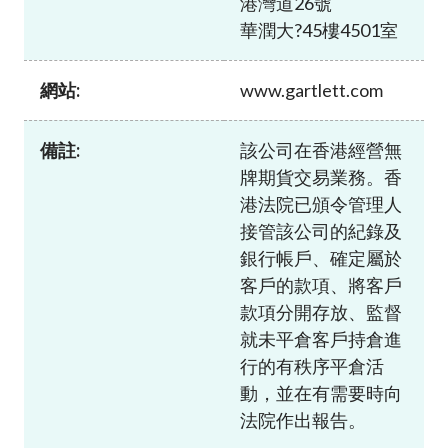
港灣道26號
加入本會
華潤大?45樓4501室
網站:
www.gartlett.com
備註:
該公司在香港經營無
牌期貨交易業務。香
港法院已頒令管理人
接管該公司的紀錄及
銀行帳戶、確定屬於
客戶的款項、將客戶
款項分開存放、監督
就未平倉客戶持倉進
行的有秩序平倉活
動，並在有需要時向
法院作出報告。