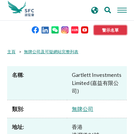
搜
進階搜尋
尋
關
鍵
警示名單
字
本會簡介
主頁
無牌公司及可疑網站完整列表
監管職能
名稱:
Gartlett Investments
Limited (嘉益有限公
規則及標準
司)
資料庫
類別:
無牌公司
新聞稿及公布
地址:
香港