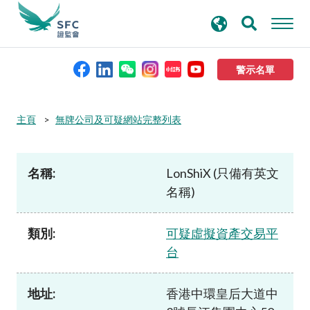
搜
進階搜尋
尋
關
鍵
警示名單
字
本會簡介
主頁
無牌公司及可疑網站完整列表
監管職能
名稱:
LonShiX (只備有英文
名稱)
規則及標準
類別:
可疑虛擬資產交易平
資料庫
台
新聞稿及公布
地址:
香港中環皇后大道中