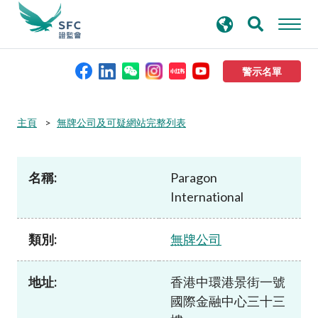
搜
進階搜尋
尋
關
鍵
警示名單
字
本會簡介
主頁
無牌公司及可疑網站完整列表
監管職能
名稱:
Paragon
International
規則及標準
類別:
無牌公司
資料庫
地址:
香港中環港景街一號
新聞稿及公布
國際金融中心三十三