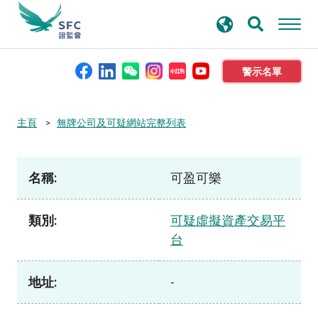
搜
進階搜尋
尋
關
鍵
警示名單
字
本會簡介
主頁
無牌公司及可疑網站完整列表
監管職能
名稱:
可盈可樂
規則及標準
類別:
可疑虛擬資產交易平
台
資料庫
地址:
-
新聞稿及公布