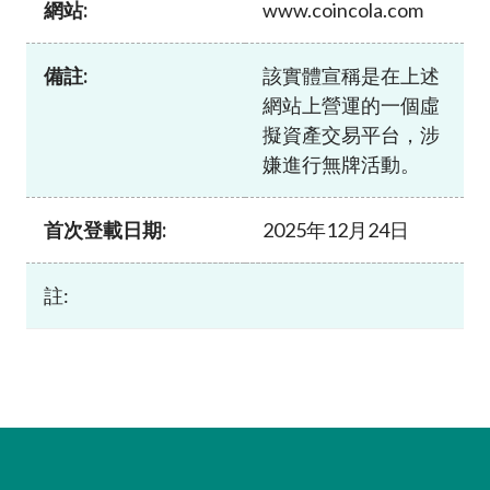
網站:
www.coincola.com
加入本會
備註:
該實體宣稱是在上述
網站上營運的一個虛
擬資產交易平台，涉
嫌進行無牌活動。
首次登載日期:
2025年12月24日
註: