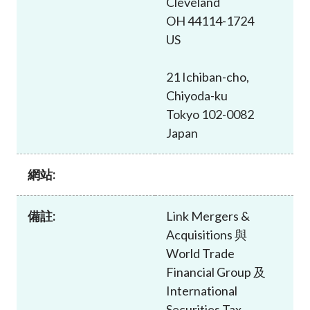
Cleveland
加入本會
OH 44114-1724
US
21 Ichiban-cho,
Chiyoda-ku
Tokyo 102-0082
Japan
網站:
備註:
Link Mergers &
Acquisitions 與
World Trade
Financial Group 及
International
Securities Tax