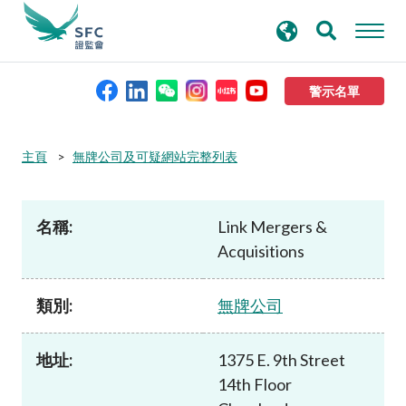
搜
進階搜尋
尋
關
鍵
警示名單
字
本會簡介
主頁
無牌公司及可疑網站完整列表
監管職能
名稱:
Link Mergers &
Acquisitions
規則及標準
類別:
無牌公司
資料庫
地址:
1375 E. 9th Street
新聞稿及公布
14th Floor