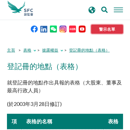
搜
進階搜尋
尋
關
鍵
警示名單
字
本會簡介
主頁
表格
披露權益
登記冊的地點（表格）
登記冊的地點（表格）
監管職能
規則及標準
就登記冊的地點作出具報的表格（大股東、董事及
最高行政人員）
資料庫
(於2003年3月28日修訂)
新聞稿及公布
項
表格的名稱
表格