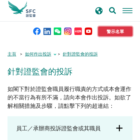
搜
進階搜尋
尋
關
鍵
警示名單
字
本會簡介
主頁
如何作出投訴
針對證監會的投訴
針對證監會的投訴
監管職能
規則及標準
如閣下對於證監會職員履行職責的方式或本會運作
的不當行為有所不滿，請向本會作出投訴。如欲了
解相關措施及步驟，請點擊下列的超連結：
資料庫
新聞稿及公布
員工／承辦商投訴證監會或其職員