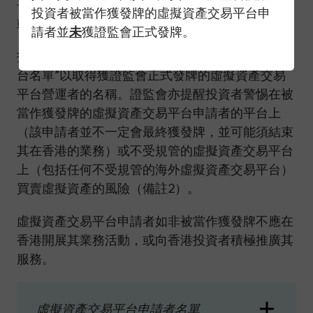
平台是否有對其向證監會申請牌照的情況作出失實
投資者被當作獲發牌的虛擬資產交易平台申
或誤導性的陳述。
請者並
未
獲證監會正式發牌。
投資者應參閲以上證監會的“持牌虛擬資產交易平
台名單”以取得獲證監會正式發牌的虛擬資產交易
平台營運者的名稱。證監會亦提醒投資者警惕在被
當作獲發牌的虛擬資產交易平台申請者的平台上
（該申請者並不一定會最終獲發牌，並可能須結束
其在香港的業務）或不受規管的虛擬資產交易平台
上（包括任何不受規管的海外虛擬資產交易平台）
買賣虛擬資產的風險（備註2）。
虛擬資產交易平台申請者如非被當作獲發牌不應在
香港開展其業務活動，或向香港投資者積極推廣其
服務。
虛擬資產交易平台申請者名單