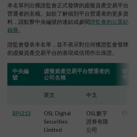
加入本會
本名單列出獲證監會正式發牌的虛擬資產交易平台
營運者的名稱。如欲了解個別平台營運者的更多資
料，請點擊中央編號的連結或參閱
證監會的公眾紀
錄冊
。
證監會發表本名單，並不表示對任何獲證監會發牌
的虛擬資產交易平台的表現或信用作出保證。
中央編
虛擬資產交易平台營運者的
虛擬
號
公司名稱
平台
英文
中文
BPJ213
OSL Digital
OSL數字
OSL E
Securities
證券有限
Limited
公司