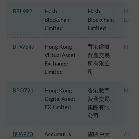
BPL992
Hash
Hash
Hash
Blockchain
Blockchain
Excha
Limited
Limited
BPW549
Hong Kong
香港虛擬
HKVA
Virtual Asset
資產交易
Exchange
所有限公
Limited
司
BPO721
Hong Kong
香港數字
HKbi
Digital Asset
資產交易
EX Limited
集團有限
公司
BUA970
Accumulus
雲賬戶大
Accu