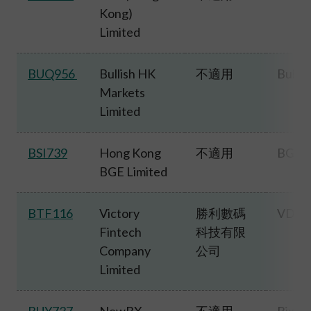
Kong)
Limited
BUQ956
Bullish HK
不適用
Bullis
Markets
Limited
BSI739
Hong Kong
不適用
BGE
BGE Limited
BTF116
Victory
勝利數碼
VDX
Fintech
科技有限
Company
公司
Limited
BUY737
NewBX
不適用
Bixin