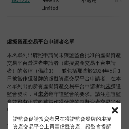
Limited
虛擬資產交易平台申請者名單
本名單列出牌照申請尚未獲證監會批准的虛擬資產
交易平台營運者申請者（虛擬資產交易平台申請
者）的名稱（備註1），並包括那些於2024年6月1
日被當作獲發牌的虛擬資產交易平台申請者。在本
名單列出的所有虛擬資產交易平台申請者均
未
獲證
監會發牌，且
未必
遵守證監會的要求。請注意證監
會並
沒有
正式向被當作獲發牌的虛擬資產交易平台
申請者發牌。
證監會促請投資者
只
在獲證監會發牌的虛擬
本名單的目的是為幫助公眾判斷一間虛擬資產交易
資產交易平台上買賣虛擬資產。證監會提醒