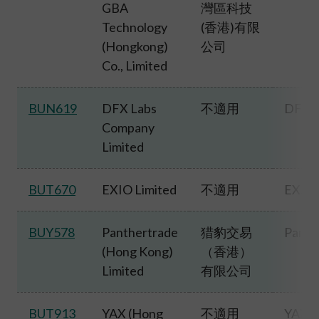
GBA
灣區科技
Technology
(
香港
)
有限
(Hongkong)
公司
Co., Limited
BUN619
DFX Labs
不適用
DFX 
Company
Limited
BUT670
EXIO Limited
不適用
EX.I
BUY578
Panthertrade
猎豹交易
Panth
(Hong Kong)
（香港）
Limited
有限公司
BUT913
YAX (Hong
不適用
YAX