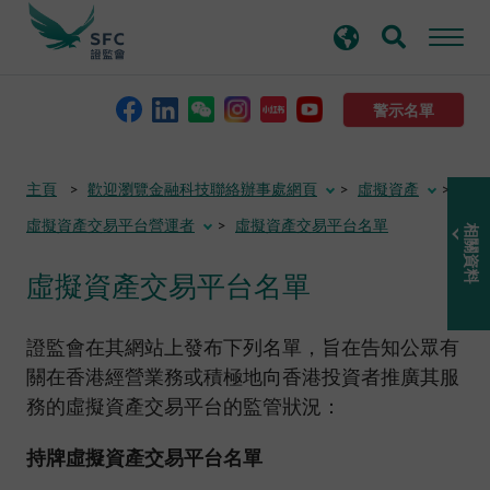
搜
進階搜尋
尋
關
鍵
警示名單
字
本會簡介
主頁
歡迎瀏覽金融科技聯絡辦事處網頁
虛擬資產
虛擬資產交易平台營運者
虛擬資產交易平台名單
相關資料
監管職能
虛擬資產交易平台名單
規則及標準
證監會在其網站上發布下列名單，旨在告知公眾有
資料庫
關在香港經營業務或積極地向香港投資者推廣其服
務的虛擬資產交易平台的監管狀況：
新聞稿及公布
持牌虛擬資產交易平台名單