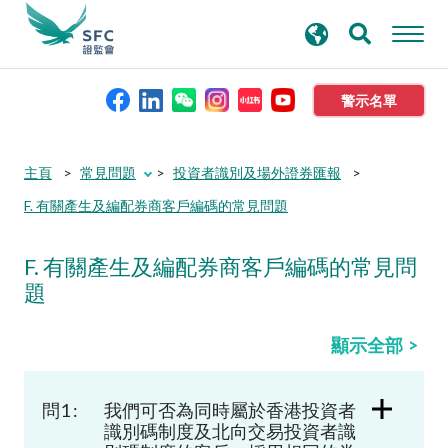
搜
進階搜尋
尋
關
鍵
警示名單
字
本會簡介
主頁
常見問題
投資者識別及場外證券匯報
F. 有關產生及編配券商客戶編碼的常見問題
監管職能
F.
有關產生及編配券商客戶編碼的常見問
規則及標準
題
資料庫
顯示全部
新聞稿及公布
問1 :
我們可否為同時屬於香港投資者
識別碼制度及北向交易投資者識