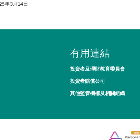
25年3月14日
有用連結
投資者及理財教育委員會
投資者賠償公司
其他監管機構及相關組織