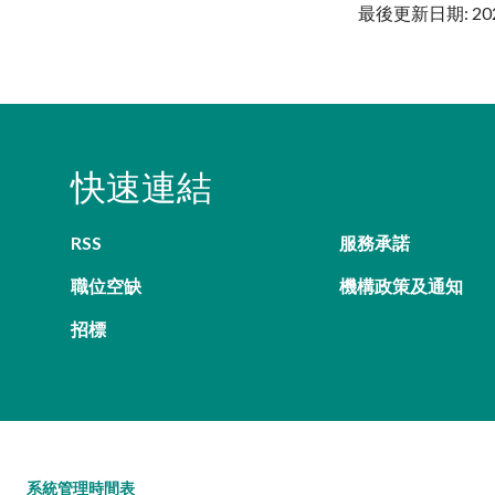
最後更新日期: 20
快速連結
RSS
服務承諾
職位空缺
機構政策及通知
招標
系統管理時間表