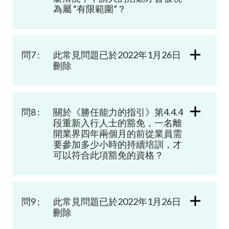
為屬 “有限範圍”？
問7 :
此常見問題已於2022年1月26日
刪除
問8 :
關於《勝任能力的指引》第
4.4.4
段重新入行人士的豁免，一名離
開業界
四
年兩
個月的前從業員需
要參加多少小時的持續培訓，才
可以符合此項豁免的資格？
問9 :
此常見問題已於2022年1月26日
刪除