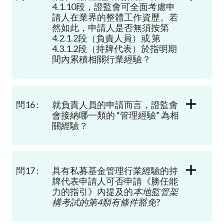
4.1.10
段，證監會可全面考慮
申
請人
在業界的整體工作資歷。若
然如此，
申請人是否無須按
第
4.2.1.2
段（負責人員）或
第
4.3.1.2
段（持牌代表）於
指明期
間
內累積相關行業經驗？
問16 :
就負責人員的申請而言，
證監會
會接納
哪一類的
“
管理經驗”
為相
關經驗
？
問17 :
具有私募基金管理行業經驗的持
牌代表申請人可否申請《勝任能
力的指引》內提及的
本地監管架
構考試的第
4
類有條件豁免
?