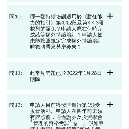
問10 :
哪一類持續培訓適用於《勝任能
力的指引》第
4.4.2
段及第
4.4.3
段
載列的豁免？申請人應在何時完
成該等額外持續培訓？申請人如
未能按照規定完成額外持續培訓
時數將帶來甚麼後果？
問11 :
此常見問題已於2022年1月26日
刪除
問12 :
申請人目前獲發牌進行第
1
類受
規管活動。申請人在四年前未領
有牌照前，通過證券及投資學會
2
3
管理的資格考試
卷一。假如申