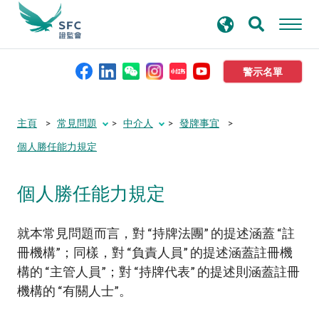
搜
進階搜尋
尋
關
鍵
警示名單
字
本會簡介
主頁
常見問題
中介人
發牌事宜
個人勝任能力規定
監管職能
個人勝任能力規定
規則及標準
就本常見問題而
言
，對 “持牌法團” 的提述涵蓋 “註
資料庫
冊機構”；同樣，對 “負責人員” 的提述涵蓋註冊機
構的 “主管人員”；對 “持牌代表” 的提述則涵蓋註冊
新聞稿及公布
機構的 “有關人士”
。