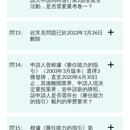
請人申請同時進行第
2
類受規管
活動，是否需要重考卷一？
問13 :
此常見問題已於2022年1月26日
刪除
問14 :
申請人曾
根據《勝任能力的指
引》（
2003
年
3
月版本）選擇
3
獲發牌，直至
2020
年
6
月
30
日
止，其後離開業界。
申請人現決
定重投業界
，
並申請新的牌照
。
該
申請人是否需符合
《勝任能力
的指引》載列的學歷要求？
問15 :
根據《勝任能力的指引》第