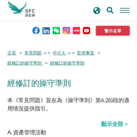
搜
進階搜尋
尋
關
鍵
警示名單
字
本會簡介
主頁
常見問題
中介人
監管事宜
經修訂的操守準則
經修訂的操守準則
監管職能
經修訂的操守準則
規則及標準
本《常見問題》旨在為《操守準則》第6.2(i)段的適
資料庫
用情況提供指引。
新聞稿及公布
顯示全部
A. 資產管理活動