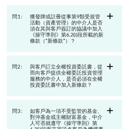
加入本會
問1 :
獲發牌或註冊從事第
9
類受規管
活動（資產管理）的中介人是否
須在其與客戶簽訂的協議中加入
《操守準則》第
6.2(i)
段所載的新
條款（“新條款”）？
問2 :
與客戶訂立全權投資委託書，從
而向客戶提供全權委託投資管理
服務的中介人，是否必須在全權
投資委託書中加入新條款？
問3 :
如客戶為一項不受監管的基金、
對沖基金或主權財富基金，中介
人可否就遵守《操守準則》第
6.2(i)段而言視該名客戶為機構專