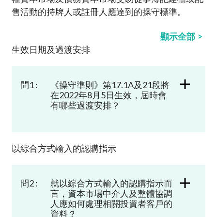
加入本會
售活動的持牌人或註冊人應達到的操守標準。
顯示全部
生效日期及過渡安排
問1 :
《操守準則》第
17.1A
及
21
段將
在
2022
年
8
月
5
日生效
，屆時會
有哪些過渡安排？
以綜合方式輸入的認購指示
問2 :
就以綜合方式輸入的認購指示而
言，資本市場中介人及整體協調
人應如何處理相關投資者客戶的
資料？