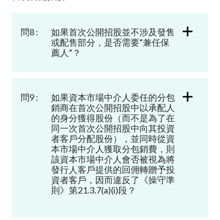
問8 :
如果首次公開招股並不涉及發售
或配售部分，是否需要“兼任保
薦人”？
問9 :
如果資本市場中介人委任的分包
銷商在首次公開招股中以
承配
人
的身分
獲得股份（而不是為了在
同一次首次公開招股中向其投資
者客戶分配股份），並同時從資
本市場中介人獲取分包銷費，則
該資本市場中介人會否被視為
將
發行人客戶提供的回佣轉贈予投
資者客
戶，因而違反了
《操守準
則
》
第
21.3.7(a)(i)
段？