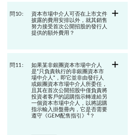
問10 :
資本市場中介
人
可否在上市文件
披露的費用安排以外，就其銷售
努力接受首次公開招股的發行人
提供的額外費用？
問11 :
如果某非銀團資本市場中介人
是“
只負責執行的非銀團資本市
場中介
人
”，即它並非由
發行人
或
銀團資本市場中介人所委任，
且其在首次公開招股中僅負責將
投資者客戶的認購指示轉達給另
一個資本市場中介人，以將認購
指示輸入掛盤冊內，它是否需要
4
遵守《
GEM
配售指引》
？