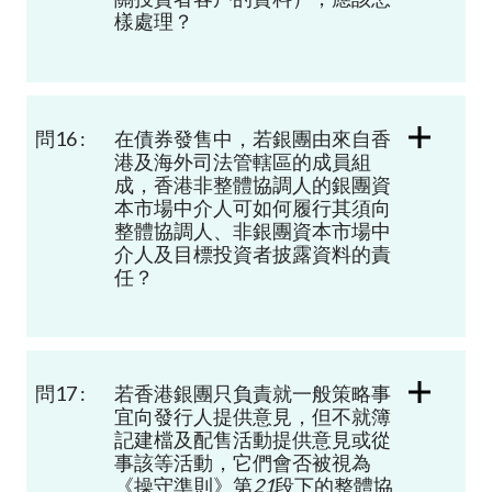
樣處理？
問16 :
在債券發售中，若銀團由來自香
港及海外司法管轄區的成員組
成，香港非整體協調人的銀團資
本市場中介人可如何履行其須向
整體協調人、非銀團資本市場中
介人及目標投資者披露資料的責
任？
問17 :
若香港銀團只負責就一般策略事
宜向發行人提供意見，但不就簿
記建檔及配售活動提供意見或從
事該等活動，它們會否被視為
《操守準則》第
21
段下的整體協