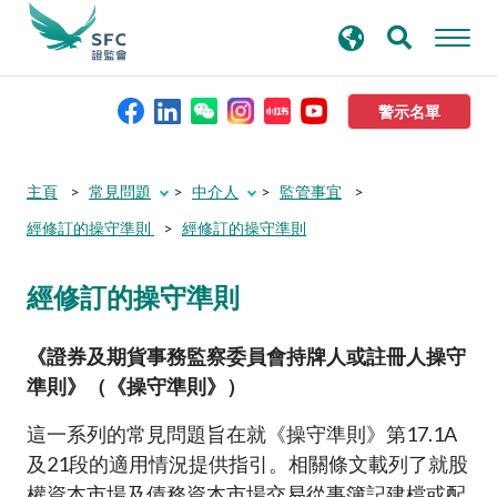
搜
進階搜尋
尋
關
鍵
警示名單
字
本會簡介
主頁
常見問題
中介人
監管事宜
經修訂的操守準則
經修訂的操守準則
監管職能
經修訂的操守準則
規則及標準
《證券及期貨事務監察委員會持牌人或註冊人操守
資料庫
準則》（《操守準則》）
這一系列的常見問題旨在就《操守準則》第
17.1A
新聞稿及公布
及
21
段的適用情況提供指引。相關條文載列了就股
權資本市場及債務資本市場交易從事簿記建檔或配