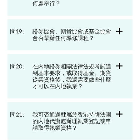
何處舉行？
問19 :
證券協會、期貨協會或基金協會
會否舉辦任何導修課程？
問20 :
在
內地證券相關法律法
規考試達
到基本要求，或
取得
基金、期貨
從業資格後，我還需要做些什
麼
才可以在內地執業？
問21 :
我可否通過隸屬於香港持牌法團
的內地代辦處
辦理執業登記或申
請
取得執業資格？