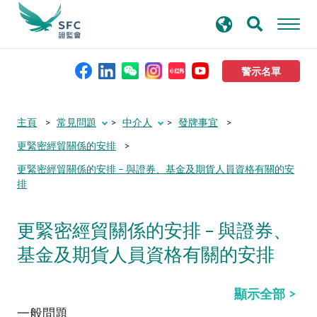
搜
進階搜尋
尋
關
鍵
警示名單
字
本會簡介
主頁
常見問題
中介人
發牌事宜
更緊密經貿關係的安排
監管職能
更緊密經貿關係的安排 – 與證券、基金及期貨人員資格有關的安
排
規則及標準
更緊密經貿關係的安排 – 與證券、
資料庫
基金及期貨人員資格有關的安排
新聞稿及公布
顯示全部
一般問題