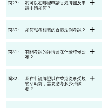
問29 :
我可以在
哪裡
申請香港
牌照
及申
請手續如何？
問30 :
如何報考相關的香港法例考試？
問31 :
有關考試的詳情會在什麼時候公
布？
問32 :
我在申請牌照以在香港從事受規
管活動前，需要應考多少張試
卷？