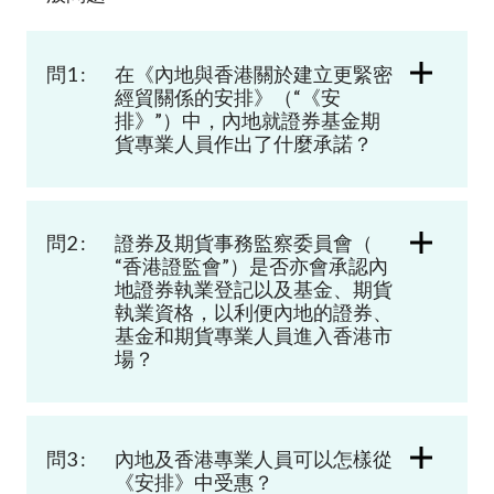
加入本會
問1 :
在《內地與香港關於建立更緊密
經貿關係的安排》
（
“
《安
排》
”
）
中，內地就證券
基金期
貨專業人員作出了什麼承諾
？
問2 :
證券及期貨事務監察委員會（
“香港證監會”）是否亦會承認內
地證券執業登記以及基金、期貨
執業資格，以利便內地的證券、
基金和期貨專業人員進入香港市
場？
問3 :
內地
及香港專業人員可以怎樣從
《安排》中受惠？