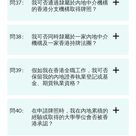
問37 :
我可否通過隸屬於內地中介機構
的香港分支機構取得牌照？
問38 :
我可否
同時隸屬
於一家
內地中介
機構
及一家
香港
持牌法團
？
問39 :
假如我在香港全職工作，我可否
保留我的內地
證券執業登記或基
金、期貨
執業資格？
問40 :
在申請牌照時，我在內地累積的
經驗或取得的大學學位會否被香
港承認？