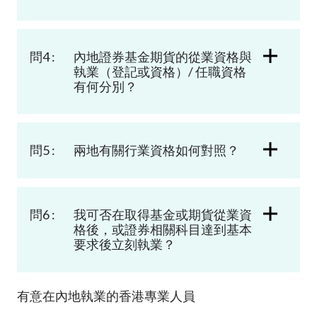
問4 :
內地證券
基金
期貨的從業
資格
與
執業
（
登記或資格
）
/
任職資格
有何分別？
問5 :
兩地
有關行業
資格如何對照？
問6 :
我可否在取得
基金或期貨
從業資
格後
，或證券相關科目達到基本
要求後
立刻執業？
有意在內地執業的香港專業人員