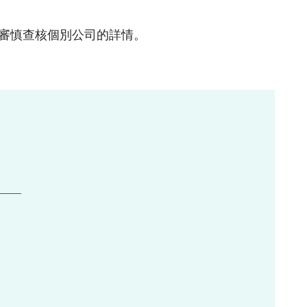
有關無紙證券市場的常見問題
核准證券登記機構
審慎查核個別公司的詳情。
無紙證券市場的法例、守則及指引
無紙證券市場的諮詢、資料文件及其他
材料