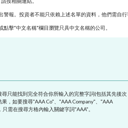
，請按相關連結。
諮詢總結
及恐怖分子資金籌集
負責任的擁有權原則
表
出警報。投資者不能只依賴上述名單的資料，他們需自行
規定
按主題搜尋規例
或點擊“中文名稱”欄目瀏覽只具中文名稱的公司。
資者入境計劃」下的合資格
資料來源
劃列表
易通的簡易參考指南
本搜尋只能找到完全符合你所輸入的完整字詞(包括其先後次
要搜尋"AAA Co"、"AAA Company"、"AAA
A Inc"，只需在搜尋方格內輸入關鍵字詞"AAA"。