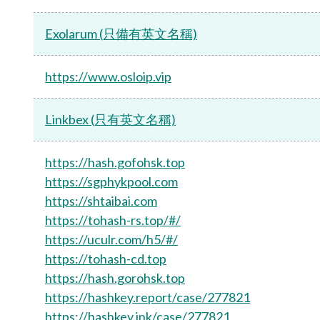
Exolarum (只備有英文名稱)
https://www.osloip.vip
Linkbex (只有英文名稱)
https://hash.gofohsk.top
https://sgphykpool.com
https://shtaibai.com
https://tohash-rs.top/#/
https://uculr.com/h5/#/
https://tohash-cd.top
https://hash.gorohsk.top
https://hashkey.report/case/277821
https://hashkey.ink/case/277821