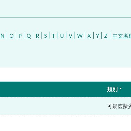
N
O
P
Q
R
S
T
U
V
W
X
Y
Z
中文名
類別
可疑虛擬