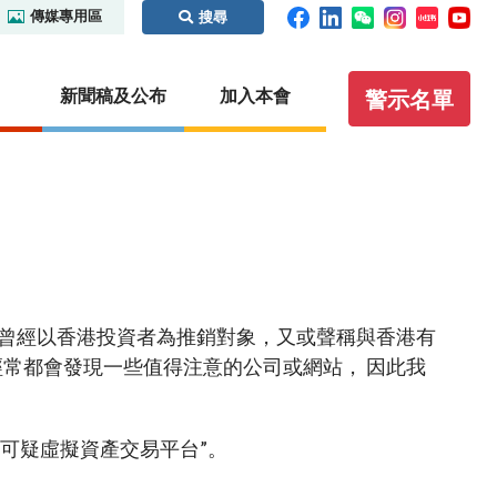
傳媒專用區
搜尋
新聞稿及公布
加入本會
警示名單
碼及場外
監管合作
執法
虛擬資產
證義搜查線之騙局拼圖
內地
紀律處分程序概覽
概覽
識別碼制
本地
保密條文
虛擬資產交易平台營運者
曾經以香港投資者為推銷對象，又或聲稱與香港有
國際事務
執法行動
虛擬資產諮詢小組
經常都會發現一些值得注意的公司或網站， 因此我
你認識這些人士嗎？
其他虛擬資產相關活動
聯絡我們
聆訊日程表
其他實用資料
公眾查詢：額外指引及查詢途徑
“可疑虛擬資產交易平台”。
通函
無紙證券市場
諮詢文件