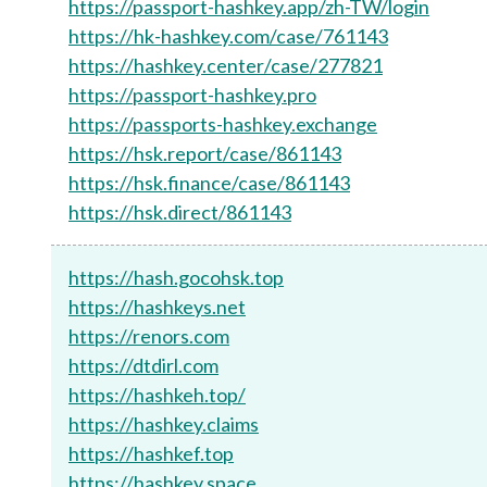
https://passport-hashkey.app/zh-TW/login
https://hk-hashkey.com/case/761143
https://hashkey.center/case/277821
https://passport-hashkey.pro
https://passports-hashkey.exchange
https://hsk.report/case/861143
https://hsk.finance/case/861143
https://hsk.direct/861143
https://hash.gocohsk.top
https://hashkeys.net
https://renors.com
https://dtdirl.com
https://hashkeh.top/
https://hashkey.claims
https://hashkef.top
https://hashkey.space