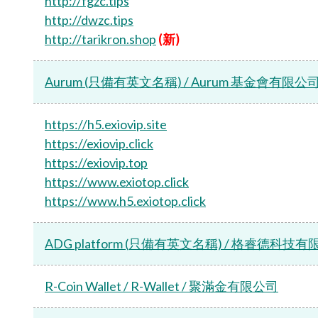
http://fgzc.tips
http://dwzc.tips
http://tarikron.shop
(新)
Aurum (只備有英文名稱) / Aurum 基金會有限公
https://h5.exiovip.site
https://exiovip.click
https://exiovip.top
https://www.exiotop.click
https://www.h5.exiotop.click
ADG platform (只備有英文名稱) / 格睿德科技
R-Coin Wallet / R-Wallet / 聚滿金有限公司