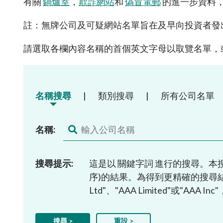
有關
鍋爐室
，
欺詐網站
和
偽冒電郵
的進一步資料
諮詢文件及
可接受的開立帳戶方式
打擊洗錢
中介人
表格及查檢
透過遙距程序與海外個人客戶建立業務
註：無牌公司及可疑網站名單旨在及早向投資者發
法例及監管
發牌事宜
關係的合資格司法管轄區名單
常見問題
通函
請選取各欄內容名稱的首個英文字母以取覽名單，
監管事宜
場外衍生工具監管制度
「新資本投
其他刊物及
集體投資計
淡倉申報規則
有關基金簡
名稱搜尋
|
類別搜尋
|
所有公司名單
名稱:
搜尋提示:
這是以 關鍵字詞 進行的搜尋。
序)的結果。為得到更精確的搜尋結果，如
Ltd"、"AAA Limited"或"AA