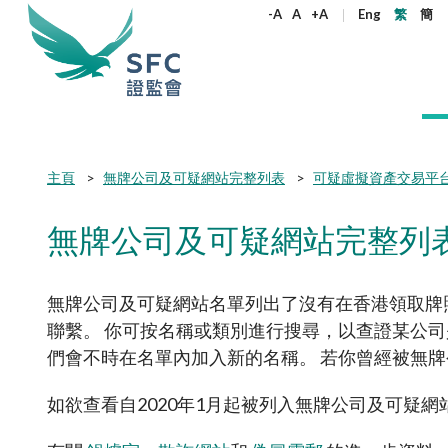
尋
-A
A
+A
Eng
繁
簡
關
鍵
字
本會簡介
監管職能
規則及標準
資料庫
新聞稿及公布
加入本會
Submit
Submit
主頁
無牌公司及可疑網站完整列表
可疑虛擬資產交易平
button
button
監管角色
企業活動
法例
機構刊物
新聞稿
為何選擇證監會
機構管治
產品
《證券及期
通訊
政策聲明
監管角色
無牌公司及可疑網站完整列
權益
守則及指引
股權高度
監管目標
雙重存檔
證監會2024至2026年策略重點
所有新聞稿
在職人士加入本會
管治架構
公開發售的
執法通訊
監管目標
合適性規
監管對象
企業披露
年報
證監會消息
大學畢業生加入本會
原則
環境、社會
證監會合規
監管對象
決定、聲
守則
無牌公司及可疑網站名單列出了沒有在香港領取牌
監管規定
如何運作
收購合併事宜
季度報告
執法消息
實習生加入本會
獨立委員會
開放式基金
證監會監管
如何運作
指引
聯繫。 你可按名稱或類別進行搜尋，以查證某公司
目前生效的
通函
非上市股份及債權證
證監會簡介
其他新聞稿
在證監會工作
服務承諾
房地產投資
收購通訊
們會不時在名單內加入新的名稱。 若你曾經被無
組織架構
聯絡我們
通函
常見問題
通函
開放式基金型公司：香港的公司型投資
核心價值
有關負責任
開放式基金
諮詢文件
常見問題
開立帳戶
如欲查看自2020年1月起被列入無牌公司及可疑
基金結構
金資助計劃
非複雜及複
諮詢文件及諮詢總結
社會責任
通函
監管規定
其他刊物及
常見問題