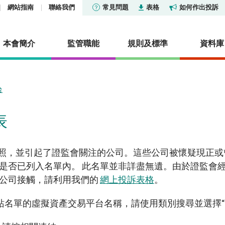
網站指南
聯絡我們
常見問題
表格
如何作出投訴
本會簡介
監管職能
規則及標準
資料庫
台
貨條例》第XV部—披露
及公布
社會責任
市場
香港證券市場投資者識別
報告及調查
活動
表
證券交易匯報制度
集中公布
投資產品列表
機構社會責任委員會
市場統計數據及研究
其他報告及調查
定
香港衍生工具市場投資者
及管治基金列表
通訊：中介人
關懷僱員 服務社群
核准或認可機構
明及披露
研究論文
照，並引起了證監會關注的公司。這些公司被懷疑現正或
度
及審裁處
型公司
通訊
保護環境
淡倉申報
是否已列入名單內。 此名單並非詳盡無遺。由於證監會
冷淡對待令
統計數據
憲報公告
信託基金
活動
場外衍生工具監管制度
牌公司接觸，請利用我們的
網上投訴表格
。
演講辭
政府公告
擁有權的聲明
型公司及房地產投資信託基
證姿薈
常見問題
網站名單的虛擬資產交易平台名稱，請使用類別搜尋並選擇
常見問題
法律公告
雜產品
內地與香港股市互聯互通
資料來源
可持續金融
諮詢文件及諮詢總結