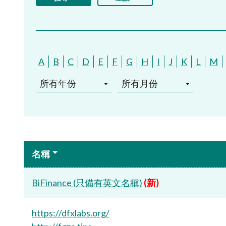
A
B
C
D
E
F
G
H
I
J
K
L
M
所有年份
所有月份
名稱
BiFinance (只備有英文名稱)
(新)
https://dfxlabs.org/