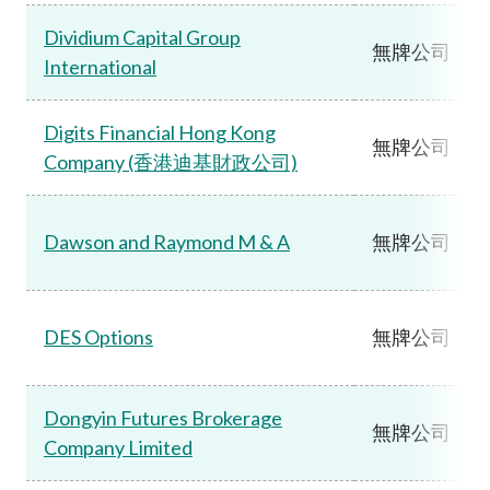
Dividium Capital Group
無牌公司
International
Digits Financial Hong Kong
無牌公司
Company (香港迪基財政公司)
Dawson and Raymond M & A
無牌公司
DES Options
無牌公司
Dongyin Futures Brokerage
無牌公司
Company Limited