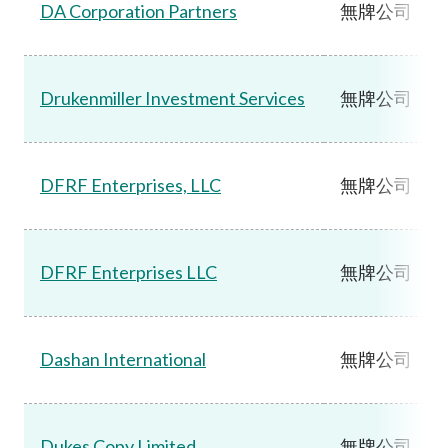
DA Corporation Partners
無牌公司
Drukenmiller Investment Services
無牌公司
DFRF Enterprises, LLC
無牌公司
DFRF Enterprises LLC
無牌公司
Dashan International
無牌公司
Dukes Copy Limited
無牌公司