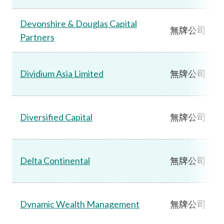
Devonshire & Douglas Capital
無牌公司
Partners
Dividium Asia Limited
無牌公司
Diversified Capital
無牌公司
Delta Continental
無牌公司
Dynamic Wealth Management
無牌公司