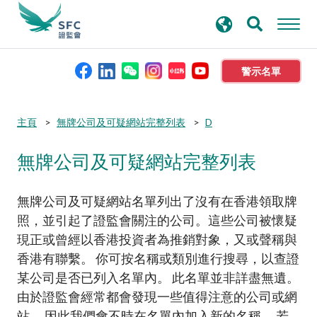
搜
進階搜尋
尋
關
鍵
警示名單
字
本會簡介
Submit
Submit
主頁
無牌公司及可疑網站完整列表
D
button
button
無牌公司及可疑網站完整列表
監管職能
規則及標準
無牌公司及可疑網站名單列出了沒有在香港領取牌
照，並引起了證監會關注的公司。這些公司被懷疑
現正或曾經以香港投資者為推銷對象，又或聲稱與
資料庫
香港有聯繫。 你可按名稱或類別進行搜尋，以查證
某公司是否已列入名單內。 此名單並非詳盡無遺。
新聞稿及公布
由於證監會經常都會發現一些值得注意的公司或網
站， 因此我們會不時在名單內加入新的名稱。 若