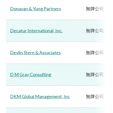
Donavan & Yung Partners
無牌公司
Decatur International, Inc.
無牌公司
Devlin Stern & Associates
無牌公司
D M Gray Consulting
無牌公司
DKM Global Management, Inc
無牌公司