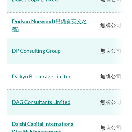
Dodson Norwood (只備有英文名
無牌公司
稱)
DP Consulting Group
無牌公司
Daikyo Brokerage Limited
無牌公司
DAG Consultants Limited
無牌公司
Daishi Capital International
無牌公司
Wealth Management