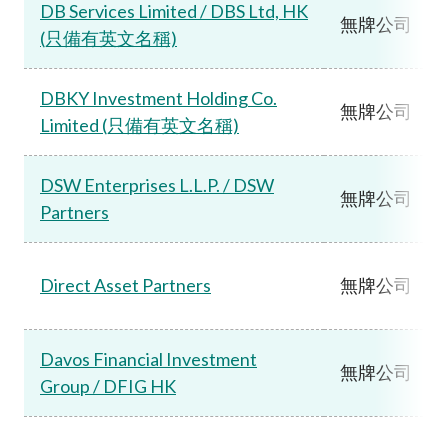
DB Services Limited / DBS Ltd, HK
無牌公司
(只備有英文名稱)
DBKY Investment Holding Co.
無牌公司
Limited (只備有英文名稱)
DSW Enterprises L.L.P. / DSW
無牌公司
Partners
Direct Asset Partners
無牌公司
Davos Financial Investment
無牌公司
Group / DFIG HK