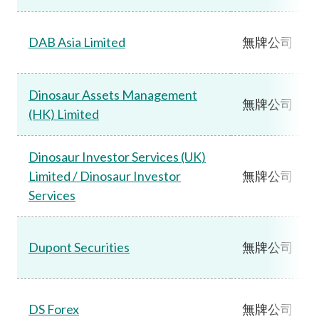
DAB Asia Limited
無牌公司
Dinosaur Assets Management
無牌公司
(HK) Limited
Dinosaur Investor Services (UK)
Limited / Dinosaur Investor
無牌公司
Services
Dupont Securities
無牌公司
DS Forex
無牌公司