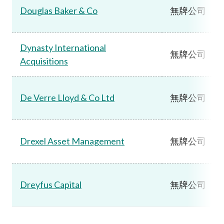
Douglas Baker & Co
無牌公司
Dynasty International
無牌公司
Acquisitions
De Verre Lloyd & Co Ltd
無牌公司
Drexel Asset Management
無牌公司
Dreyfus Capital
無牌公司