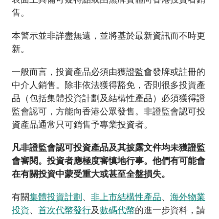
加入本會
售。
本警示並非詳盡無遺，並將基於最新資訊而不時更
新。
一般而言，投資產品必須由獲證監會發牌或註冊的
中介人銷售。除非依法獲得豁免，否則很多投資產
品（包括集體投資計劃及結構性產品）必須獲得證
監會認可，方能向香港公眾發售。非證監會認可投
資產品通常只可銷售予專業投資者。
凡非證監會認可投資產品及其披露文件均未獲證監
會審閱。投資者應極度審慎地行事。他們有可能會
在有關投資中蒙受重大或甚至全盤損失。
有關
集體投資計劃
、
非上市結構性產品
、
海外物業
投資
、
首次代幣發行
及
數碼代幣
的進一步資料，請