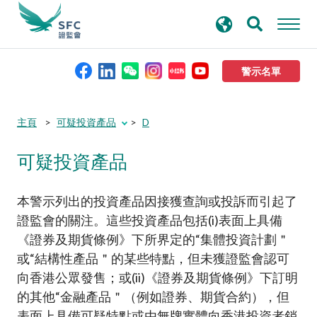
搜
進階搜尋
尋
關
鍵
警示名單
字
本會簡介
Submit
Submit
主頁
可疑投資產品
D
button
button
可疑投資產品
監管職能
規則及標準
本警示列出的投資產品因接獲查詢或投訴而引起了
證監會的關注。這些投資產品包括(i)表面上具備
《證券及期貨條例》下所界定的“集體投資計劃＂
資料庫
或“結構性產品＂的某些特點，但未獲證監會認可
向香港公眾發售；或(ii)《證券及期貨條例》下訂明
新聞稿及公布
的其他“金融產品＂（例如證券、期貨合約），但
表面上具備可疑特點或由無牌實體向香港投資者銷