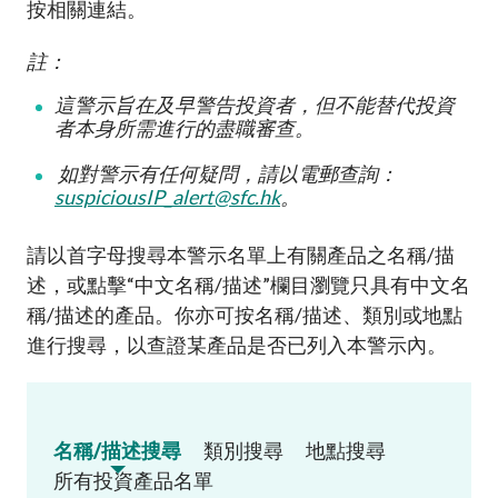
按相關連結。
註：
這警示旨在及早警告投資者，但不能替代投資
者本身所需進行的盡職審查
。
如對警示有任何疑問，請以電郵查詢：
suspiciousIP_alert@sfc.hk
。
請以首字母搜尋本警示名單上有關產品之名稱
/
描
述，或點擊
“
中文名稱
/
描述
”
欄目瀏覽只具有中文名
稱
/
描述的產品。你亦可按名稱
/
描述、類別或地點
進行搜尋，以查證某產品是否已列入本警示內
。
名稱/描述搜尋
類別搜尋
地點搜尋
所有投資產品名單