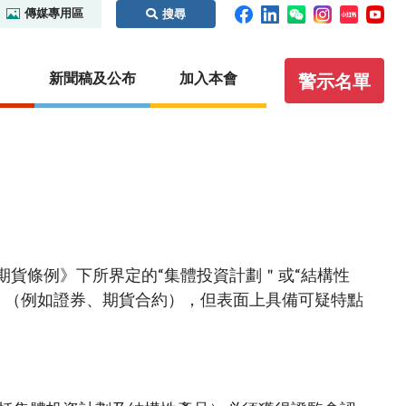
傳媒專用區
搜尋
新聞稿及公布
加入本會
警示名單
碼及場外
監管合作
執法
虛擬資產
證義搜查線之騙局拼圖
內地
紀律處分程序概覽
概覽
識別碼制
本地
保密條文
虛擬資產交易平台營運者
期貨條例》下所界定的“集體投資計劃＂或“結構性
國際事務
執法行動
虛擬資產諮詢小組
品＂（例如證券、期貨合約），但表面上具備可疑特點
你認識這些人士嗎？
其他虛擬資產相關活動
聯絡我們
聆訊日程表
其他實用資料
公眾查詢：額外指引及查詢途徑
通函
無紙證券市場
諮詢文件