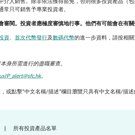
中介人銷售。除非依法獲得豁免，否則很多投資產品（包
諮詢總結
及恐怖分子資金籌集
負責任的擁有權原則
通常只可銷售予專業投資者。
表
規定
按主題搜尋規例
會審閱。投資者應極度審慎地行事。他們有可能會在有關
資者入境計劃」下的合資格
資料來源
投資
、
首次代幣發行
及
數碼代幣
的進一步資料，請按相關
劃列表
易通的簡易參考指南
者本身所需進行的盡職審查
。
usIP_alert@sfc.hk
。
述，或點擊
“
中文名稱
/
描述
”
欄目瀏覽只具有中文名稱
/
描述
|
所有投資產品名單