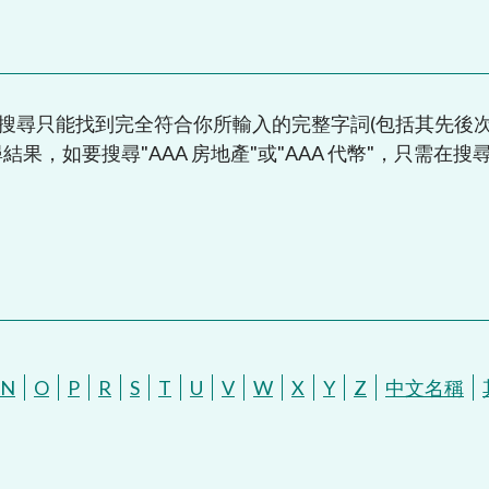
搜尋只能找到完全符合你所輸入的完整字詞(包括其先後
果，如要搜尋"AAA 房地產"或"AAA 代幣"，只需在搜
N
O
P
R
S
T
U
V
W
X
Y
Z
中文名稱