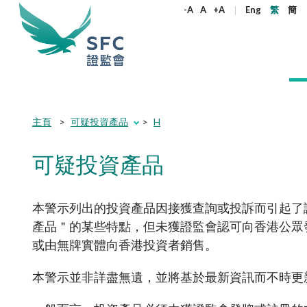
尋
-A
A
+A
Eng
繁
簡
關
鍵
字
本會簡介
監管職能
規則及標準
資料庫
新聞稿及公布
加入本會
Submit
Submit
主頁
可疑投資產品
H
button
button
監管角色
企業活動
法例
機構刊物
新聞稿
為何選擇證監會
機構管治
產品
《證券及期
通訊
政策聲明
監管角色
可疑投資產品
權益
守則及指引
股權高度
監管目標
雙重存檔
證監會2024至2026年策略重點
所有新聞稿
在職人士加入本會
管治架構
公開發售的
執法通訊
監管目標
合適性規
監管對象
企業披露
年報
證監會消息
大學畢業生加入本會
原則
環境、社會
證監會合規
監管對象
決定、聲
守則
本警示列出的投資產品因接獲查詢或投訴而引起了證
監管規定
如何運作
收購合併事宜
季度報告
執法消息
實習生加入本會
獨立委員會
開放式基金
證監會監管
如何運作
指引
產品＂的某些特點，但未獲證監會認可向香港公眾發
目前生效的
通函
非上市股份及債權證
證監會簡介
其他新聞稿
在證監會工作
服務承諾
房地產投資
收購通訊
或由無牌實體向香港投資者銷售。
組織架構
聯絡我們
通函
常見問題
通函
開放式基金型公司：香港的公司型投資
核心價值
有關負責任
開放式基金
諮詢文件
常見問題
開立帳戶
本警示並非詳盡無遺，並將基於最新資訊而不時更
基金結構
金資助計劃
非複雜及複
諮詢文件及諮詢總結
社會責任
通函
監管規定
其他刊物及
常見問題