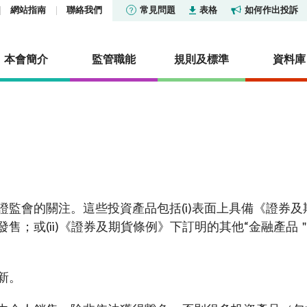
網站指南
聯絡我們
常見問題
表格
如何作出投訴
本會簡介
監管職能
規則及標準
資料庫
貨條例》第XV部—披露
及公布
社會責任
市場
香港證券市場投資者識別
報告及調查
活動
證券交易匯報制度
集中公布
投資產品列表
機構社會責任委員會
市場統計數據及研究
其他報告及調查
定
香港衍生工具市場投資者
及管治基金列表
通訊：中介人
關懷僱員 服務社群
核准或認可機構
明及披露
研究論文
監會的關注。這些投資產品包括(i)表面上具備《證券及
度
及審裁處
型公司
通訊
保護環境
淡倉申報
售；或(ii)《證券及期貨條例》下訂明的其他“金融產
冷淡對待令
統計數據
憲報公告
信託基金
活動
場外衍生工具監管制度
演講辭
政府公告
擁有權的聲明
型公司及房地產投資信託基
證姿薈
常見問題
新。
常見問題
法律公告
雜產品
內地與香港股市互聯互通
資料來源
可持續金融
諮詢文件及諮詢總結