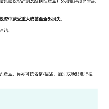
括集體投資計劃及結構性產品）必須獲得證監會認
有關無紙證券市場的常見問題
核准證券登記機構
無紙證券市場的法例、守則及指引
投資中蒙受重大或甚至全盤損失。
無紙證券市場的諮詢、資料文件及其他
材料
連結。
的產品。你亦可按名稱
/
描述、類別或地點進行搜