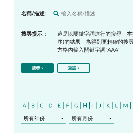
名稱/描述:
搜尋提示：
這是以關鍵字詞進行的搜尋。本
序)的結果。為得到更精確的搜尋結
方格內輸入關鍵字詞"AAA"
A
B
C
D
E
F
G
H
I
J
K
L
M
所有年份
所有月份