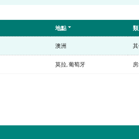
地點
類
澳洲
其
莫拉, 葡萄牙
房