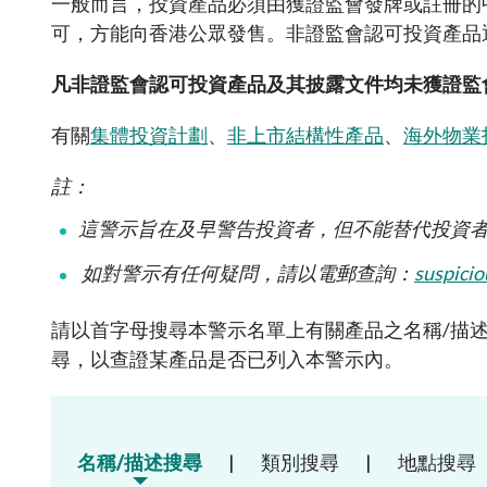
一般而言，投資產品必須由獲證監會發牌或註冊的
諮詢文件及
可接受的開立帳戶方式
打擊洗錢
可，方能向香港公眾發售。非證監會認可投資產品
中介人
表格及查檢
透過遙距程序與海外個人客戶建立業務
法例及監管
發牌事宜
關係的合資格司法管轄區名單
凡非證監會認可投資產品及其披露文件均未獲證監
常見問題
通函
監管事宜
場外衍生工具監管制度
「新資本投
有關
集體投資計劃
、
非上市結構性產品
、
其他刊物及
海外物業
集體投資計
淡倉申報規則
有關基金簡
註：
這警示旨在及早警告投資者，但不能替代投資
如對警示有任何疑問，請以電郵查詢：
suspicio
請以首字母搜尋本警示名單上有關產品之名稱
/
描
尋，以查證某產品是否已列入本警示內
。
名稱/描述搜尋
|
類別搜尋
|
地點搜尋