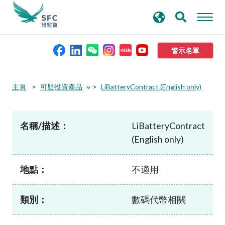
搜
進階搜尋
尋
關
鍵
警示名單
字
本會簡介
主頁
可疑投資產品
LiBatteryContract (English only)
監管職能
名稱/描述：
LiBatteryContract
(English only)
規則及標準
地點：
不適用
資料庫
類別：
數碼代幣相關
新聞稿及公布