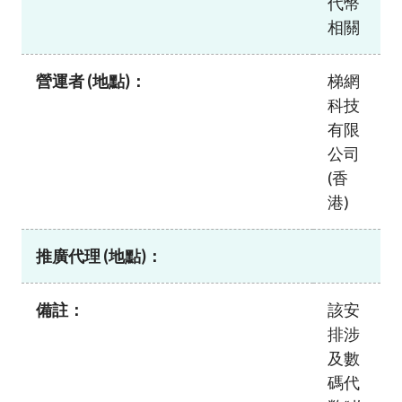
代幣
加入本會
相關
營運者 (地點)：
梯網
科技
有限
公司
(香
港)
推廣代理 (地點)：
備註：
該安
排涉
及數
碼代