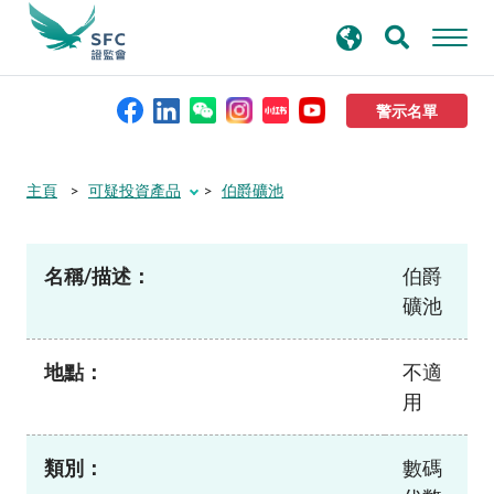
搜
進階搜尋
尋
關
鍵
警示名單
字
本會簡介
主頁
可疑投資產品
伯爵礦池
監管職能
名稱/描述：
伯爵
礦池
規則及標準
地點：
不適
資料庫
用
新聞稿及公布
類別：
數碼