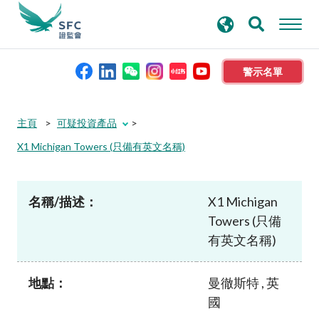
搜
進階搜尋
尋
關
鍵
警示名單
字
本會簡介
主頁
可疑投資產品
X1 Michigan Towers (只備有英文名稱)
監管職能
名稱/描述：
X1 Michigan
規則及標準
Towers (只備
有英文名稱)
資料庫
地點：
曼徹斯特 , 英
新聞稿及公布
國