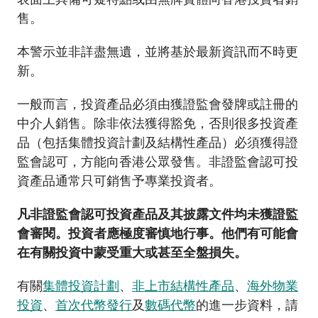
加入本會
售。
本警示並非詳盡無遺，並將基於最新資訊而不時更
新。
一般而言，投資產品必須由獲證監會發牌或註冊的
中介人銷售。除非依法獲得豁免，否則很多投資產
品（包括集體投資計劃及結構性產品）必須獲得證
監會認可，方能向香港公眾發售。非證監會認可投
資產品通常只可銷售予專業投資者。
凡非證監會認可投資產品及其披露文件均未獲證監
會審閱。投資者應極度審慎地行事。他們有可能會
在有關投資中蒙受重大或甚至全盤損失。
有關
集體投資計劃
、
非上市結構性產品
、
海外物業
投資
、
首次代幣發行
及
數碼代幣
的進一步資料，請