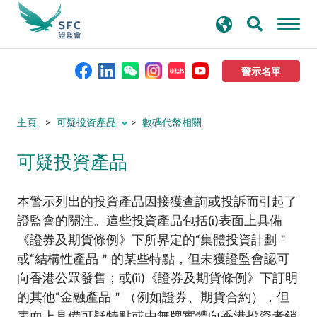
搜
進階搜尋
尋
關
鍵
警示名單
字
本會簡介
Submit
Submit
主頁
可疑投資產品
數碼代幣相關
button
button
可疑投資產品
監管職能
規則及標準
本警示列出的投資產品因接獲查詢或投訴而引起了
證監會的關注。這些投資產品包括(i)表面上具備
《證券及期貨條例》下所界定的“集體投資計劃＂
資料庫
或“結構性產品＂的某些特點，但未獲證監會認可
向香港公眾發售；或(ii)《證券及期貨條例》下訂明
新聞稿及公布
的其他“金融產品＂（例如證券、期貨合約），但
表面上具備可疑特點或由無牌實體向香港投資者銷