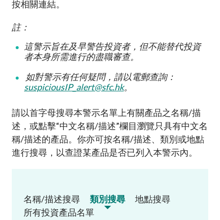
按相關連結。
註：
這警示旨在及早警告投資者，但不能替代投資
者本身所需進行的盡職審查
。
如對警示有任何疑問，請以電郵查詢：
suspiciousIP_alert@sfc.hk
。
請以首字母搜尋本警示名單上有關產品之名稱
/
描
述，或點擊
“
中文名稱
/
描述
”
欄目瀏覽只具有中文名
稱
/
描述的產品。你亦可按名稱
/
描述、類別或地點
進行搜尋，以查證某產品是否已列入本警示內
。
名稱/描述搜尋
類別搜尋
地點搜尋
所有投資產品名單