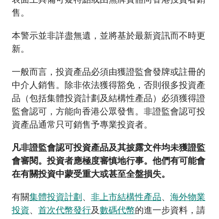
加入本會
售。
本警示並非詳盡無遺，並將基於最新資訊而不時更
新。
一般而言，投資產品必須由獲證監會發牌或註冊的
中介人銷售。除非依法獲得豁免，否則很多投資產
品（包括集體投資計劃及結構性產品）必須獲得證
監會認可，方能向香港公眾發售。非證監會認可投
資產品通常只可銷售予專業投資者。
凡非證監會認可投資產品及其披露文件均未獲證監
會審閱。投資者應極度審慎地行事。他們有可能會
在有關投資中蒙受重大或甚至全盤損失。
有關
集體投資計劃
、
非上市結構性產品
、
海外物業
投資
、
首次代幣發行
及
數碼代幣
的進一步資料，請