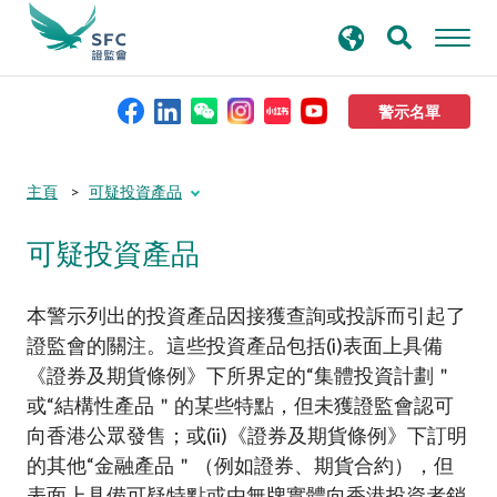
搜
進階搜尋
尋
關
鍵
警示名單
字
本會簡介
Submit
Submit
主頁
可疑投資產品
button
button
可疑投資產品
監管職能
規則及標準
本警示列出的投資產品因接獲查詢或投訴而引起了
證監會的關注。這些投資產品包括(i)表面上具備
《證券及期貨條例》下所界定的“集體投資計劃＂
資料庫
或“結構性產品＂的某些特點，但未獲證監會認可
向香港公眾發售；或(ii)《證券及期貨條例》下訂明
新聞稿及公布
的其他“金融產品＂（例如證券、期貨合約），但
表面上具備可疑特點或由無牌實體向香港投資者銷