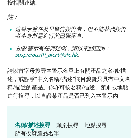
按相關連結。
註：
這警示旨在及早警告投資者，但不能替代投資
者本身所需進行的盡職審查
。
如對警示有任何疑問，請以電郵查詢：
suspiciousIP_alert@sfc.hk
。
請以首字母搜尋本警示名單上有關產品之名稱
/
描
述，或點擊
“
中文名稱
/
描述
”
欄目瀏覽只具有中文名
稱
/
描述的產品。你亦可按名稱
/
描述、類別或地點
進行搜尋，以查證某產品是否已列入本警示內
。
名稱/描述搜尋
類別搜尋
地點搜尋
所有投資產品名單