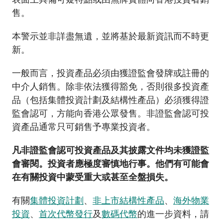
加入本會
售。
本警示並非詳盡無遺，並將基於最新資訊而不時更
新。
一般而言，投資產品必須由獲證監會發牌或註冊的
中介人銷售。除非依法獲得豁免，否則很多投資產
品（包括集體投資計劃及結構性產品）必須獲得證
監會認可，方能向香港公眾發售。非證監會認可投
資產品通常只可銷售予專業投資者。
凡非證監會認可投資產品及其披露文件均未獲證監
會審閱。投資者應極度審慎地行事。他們有可能會
在有關投資中蒙受重大或甚至全盤損失。
有關
集體投資計劃
、
非上市結構性產品
、
海外物業
投資
、
首次代幣發行
及
數碼代幣
的進一步資料，請