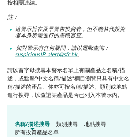
按相關連結。
註：
這警示旨在及早警告投資者，但不能替代投資
者本身所需進行的盡職審查
。
如對警示有任何疑問，請以電郵查詢：
suspiciousIP_alert@sfc.hk
。
請以首字母搜尋本警示名單上有關產品之名稱
/
描
述，或點擊
“
中文名稱
/
描述
”
欄目瀏覽只具有中文名
稱
/
描述的產品。你亦可按名稱
/
描述、類別或地點
進行搜尋，以查證某產品是否已列入本警示內
。
名稱/描述搜尋
類別搜尋
地點搜尋
所有投資產品名單