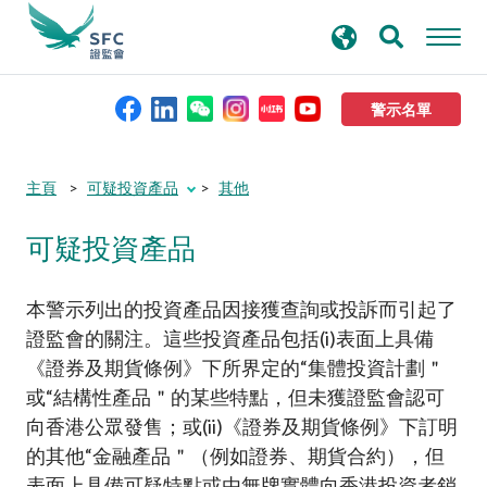
搜
進階搜尋
尋
關
鍵
警示名單
字
本會簡介
Submit
Submit
主頁
可疑投資產品
其他
button
button
可疑投資產品
監管職能
規則及標準
本警示列出的投資產品因接獲查詢或投訴而引起了
證監會的關注。這些投資產品包括(i)表面上具備
《證券及期貨條例》下所界定的“集體投資計劃＂
資料庫
或“結構性產品＂的某些特點，但未獲證監會認可
向香港公眾發售；或(ii)《證券及期貨條例》下訂明
新聞稿及公布
的其他“金融產品＂（例如證券、期貨合約），但
表面上具備可疑特點或由無牌實體向香港投資者銷